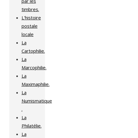
par les
timbres.
L'histoire
postale
locale
La
Cartophilie.
La
Marcophilie.
La
Maximaphilie.
La
Numismatique
.
La
Philatélie.
La