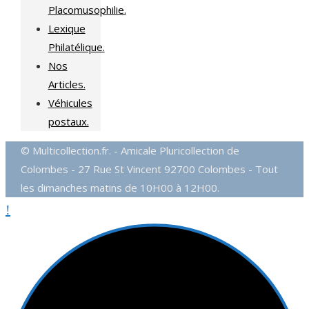
Placomusophilie.
Lexique
Philatélique.
Nos
Articles.
Véhicules
postaux.
© Multicollection.fr. - Amicale Pluricollection de
Colombes - 27 Rue St Vincent 92700 Colombes - Tout
les dimanches matins de 10H00 à 12H00.