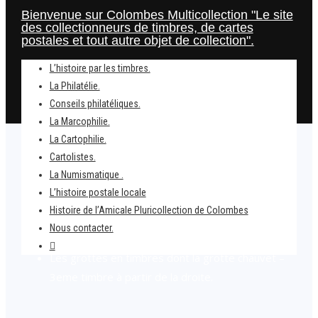
Bienvenue sur Colombes Multicollection "Le site
des collectionneurs de timbres, de cartes
postales et tout autre objet de collection".
L’histoire par les timbres.
La Philatélie.
Conseils philatéliques.
La Marcophilie.
La Cartophilie.
Cartolistes.
La Numismatique .
L’histoire postale locale
Home
Histoire de l’Amicale Pluricollection de Colombes
18 décembre 1994 – Découverte de la grotte
Nous contacter.
Chauvet, véritable trésor archéologique.
Les grottes en timbres dont la grotte chauvet –
3eme timbre à partir de la droite.