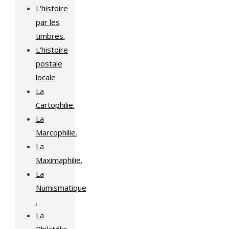
L'histoire
par les
timbres.
L'histoire
postale
locale
La
Cartophilie.
La
Marcophilie.
La
Maximaphilie.
La
Numismatique
.
La
Philatélie.