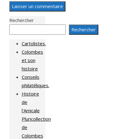
Rechercher
Rechercher
Cartolistes.
Colombes
et son
histoire
Conseils
philatéliques.
Histoire
de
l'Amicale
Pluricollection
de
Colombes