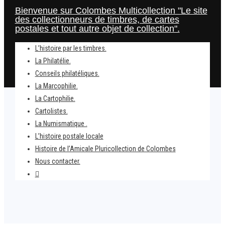
Bienvenue sur Colombes Multicollection "Le site
des collectionneurs de timbres, de cartes
postales et tout autre objet de collection".
L’histoire par les timbres.
La Philatélie.
Conseils philatéliques.
La Marcophilie.
La Cartophilie.
Cartolistes.
La Numismatique .
L’histoire postale locale
Home
Histoire de l’Amicale Pluricollection de Colombes
Le facteur du Père Noël.
Nous contacter.
Timbres noël 2008 – Gibraltar.