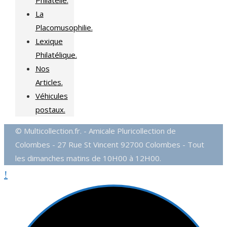
La
Placomusophilie.
Lexique
Philatélique.
Nos
Articles.
Véhicules
postaux.
© Multicollection.fr. - Amicale Pluricollection de
Colombes - 27 Rue St Vincent 92700 Colombes - Tout
les dimanches matins de 10H00 à 12H00.