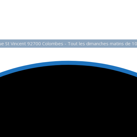
27 Rue St Vincent 92700 Colombes - Tout les dimanches matins de 