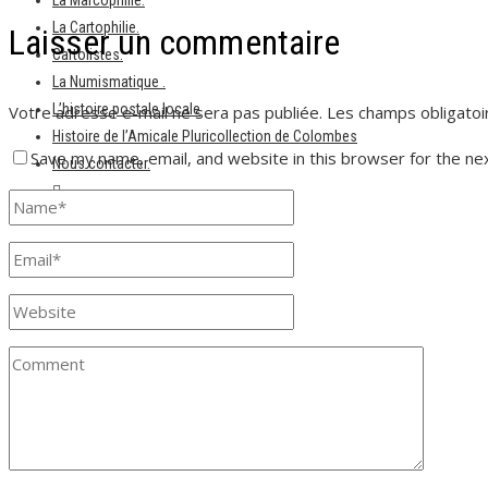
La Marcophilie.
La Cartophilie.
Laisser un commentaire
Cartolistes.
La Numismatique .
L’histoire postale locale
Votre adresse e-mail ne sera pas publiée.
Les champs obligatoi
Histoire de l’Amicale Pluricollection de Colombes
Save my name, email, and website in this browser for the ne
Nous contacter.