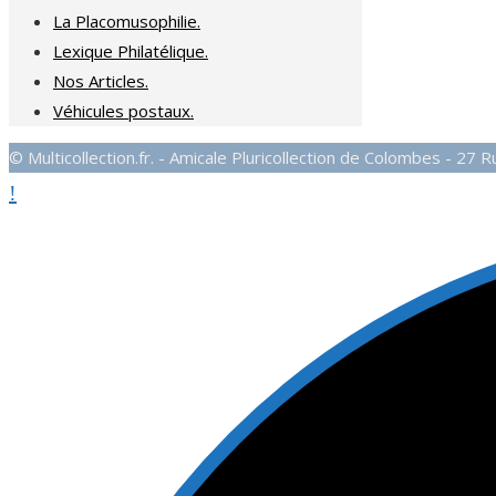
La Placomusophilie.
Lexique Philatélique.
Nos Articles.
Véhicules postaux.
© Multicollection.fr. - Amicale Pluricollection de Colombes - 