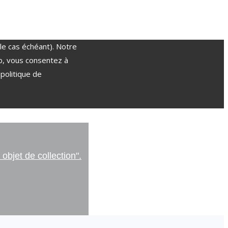
(le cas échéant). Notre
e web, vous consentez à
 politique de
objet de collection".