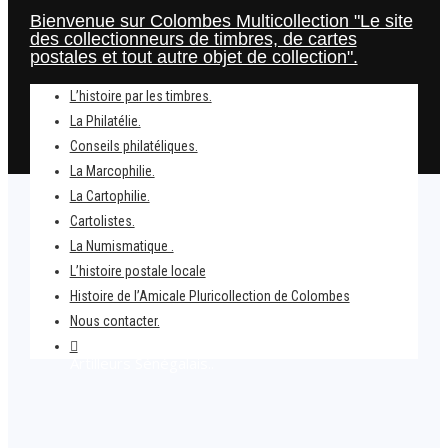
Bienvenue sur Colombes Multicollection "Le site
des collectionneurs de timbres, de cartes
postales et tout autre objet de collection".
L’histoire par les timbres.
La Philatélie.
Conseils philatéliques.
La Marcophilie.
La Cartophilie.
Cartolistes.
La Numismatique .
L’histoire postale locale
Home
Histoire de l’Amicale Pluricollection de Colombes
C’est arrivé un 21 juillet.
Nous contacter.
Timbre – Le général Faidherbe créateur des
Artilleurs Sénégalais..