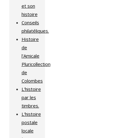
et son
histoire
Conseils
philatéliques.
Histoire
de
l'Amicale
Pluricollection
de
Colombes
L'histoire
par les
timbres.
L'histoire
postale
locale