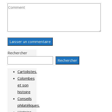
Rechercher
Rechercher
Cartolistes.
Colombes
et son
histoire
Conseils
philatéliques.
Histoire