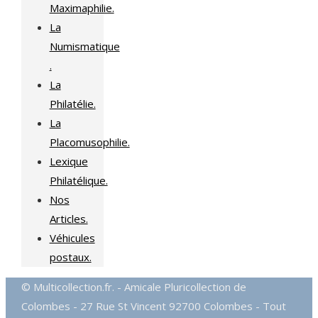
Maximaphilie.
La
Numismatique
.
La
Philatélie.
La
Placomusophilie.
Lexique
Philatélique.
Nos
Articles.
Véhicules
postaux.
© Multicollection.fr. - Amicale Pluricollection de
Colombes - 27 Rue St Vincent 92700 Colombes - Tout