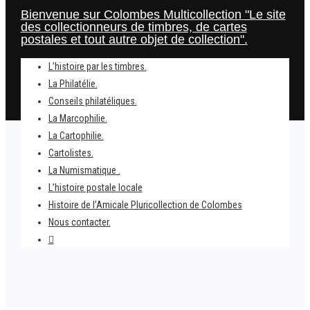
Bienvenue sur Colombes Multicollection "Le site
des collectionneurs de timbres, de cartes
postales et tout autre objet de collection".
L’histoire par les timbres.
La Philatélie.
Conseils philatéliques.
La Marcophilie.
La Cartophilie.
Cartolistes.
La Numismatique .
L’histoire postale locale
Home
Histoire de l’Amicale Pluricollection de Colombes
Jubilé de Lourdes.
Nous contacter.
Bernadette soubirous sur le timbre du Jubilé.