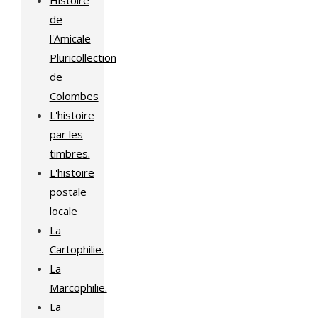
de
l'Amicale
Pluricollection
de
Colombes
L'histoire
par les
timbres.
L'histoire
postale
locale
La
Cartophilie.
La
Marcophilie.
La