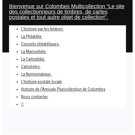
Bienvenue sur Colombes Multicollection "Le site
des collectionneurs de timbres, de cartes
postales et tout autre objet de collection".
L’histoire par les timbres.
La Philatélie.
Conseils philatéliques.
La Marcophilie.
La Cartophilie.
Cartolistes.
La Numismatique .
L’histoire postale locale
Home
Histoire de l’Amicale Pluricollection de Colombes
C’est arrivé un 4 octobre.
Nous contacter.
Timbres – Le métro Parisien.