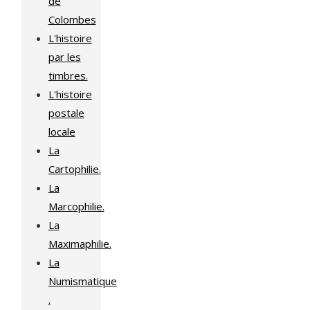
de
Colombes
L'histoire
par les
timbres.
L'histoire
postale
locale
La
Cartophilie.
La
Marcophilie.
La
Maximaphilie.
La
Numismatique
.