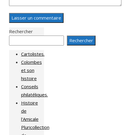
Rechercher
Rechercher
Cartolistes.
Colombes
et son
histoire
Conseils
philatéliques.
Histoire
de
l'Amicale
Pluricollection