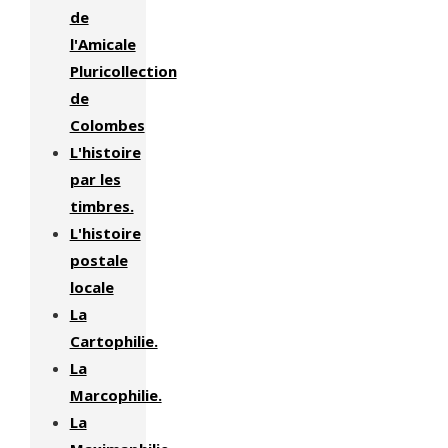
de
l'Amicale
Pluricollection
de
Colombes
L'histoire
par les
timbres.
L'histoire
postale
locale
La
Cartophilie.
La
Marcophilie.
La