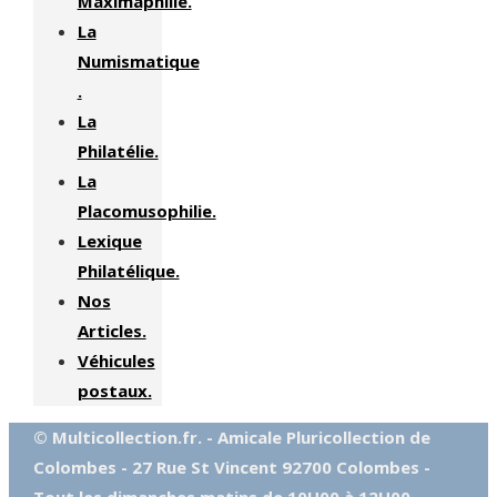
Maximaphilie.
La
Numismatique
.
La
Philatélie.
La
Placomusophilie.
Lexique
Philatélique.
Nos
Articles.
Véhicules
postaux.
© Multicollection.fr. - Amicale Pluricollection de
Colombes - 27 Rue St Vincent 92700 Colombes -