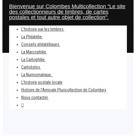
Bienvenue sur Colombes Multicollection "Le site
des collectionneurs de timbres, de cartes
postales et tout autre objet de collection".
L’histoire par les timbres.
La Philatélie.
Conseils philatéliques.
La Marcophilie.
La Cartophilie.
Cartolistes.
La Numismatique .
L’histoire postale locale
Home
Histoire de l’Amicale Pluricollection de Colombes
1er mai 1994 – Acciden tragique d’Ayrton Senna
Nous contacter.
sur le circuit d’Imola.