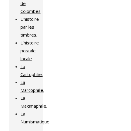
de
Colombes
L'histoire
par les
timbres.
L'histoire
postale
locale
La
Cartophilie.
La
Marcophilie.
La
Maximaphilie.
La
Numismatique
.