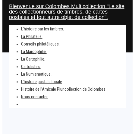
Bienvenue sur Colombes Multicollection "Le site
des collectionneurs de timbres, de cartes
postales et tout autre objet de collection".
L’histoire par les timbres.
La Philatélie.
Conseils philatéliques.
La Marcophilie.
La Cartophilie.
Cartolistes.
La Numismatique .
L’histoire postale locale
Home
Histoire de l’Amicale Pluricollection de Colombes
28 janvier 1986 – La navette spatiale Challenger
Nous contacter.
explosait au décollage.