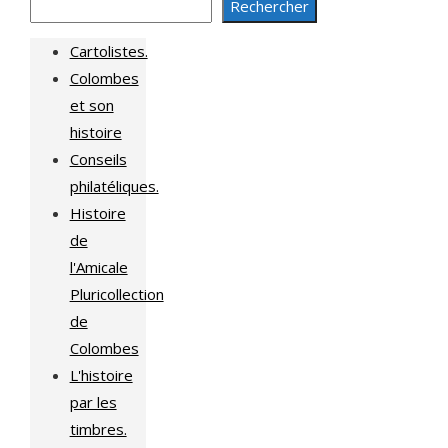
Rechercher
Cartolistes.
Colombes
et son
histoire
Conseils
philatéliques.
Histoire
de
l'Amicale
Pluricollection
de
Colombes
L'histoire
par les
timbres.