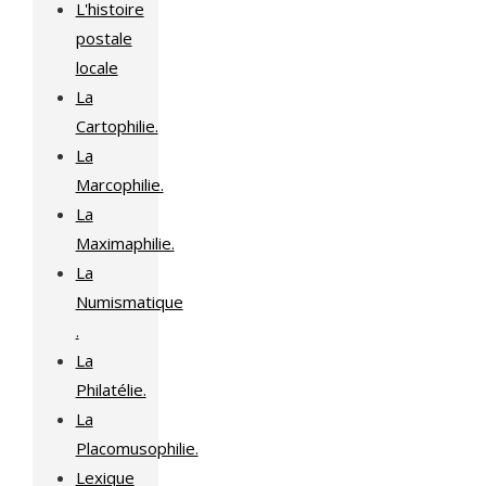
L'histoire
postale
locale
La
Cartophilie.
La
Marcophilie.
La
Maximaphilie.
La
Numismatique
.
La
Philatélie.
La
Placomusophilie.
Lexique